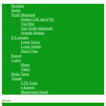
Beranda
Berita
Profil Madrasah
Daftar GTK dan PTK
Visi Misi
Tata Tertib Madrasah
Sejarah Singkat
E-Learning
Login Siswa
Login Admin
Hasil Ujian
Raport
Galeri
Photo
Video
Buku Tamu
Tautan
GTK Emis
e-Kinerja
Manajemen Ijazah
phone
-