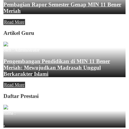
Pembagian Rapor Semester Genap MIN 11 Bener
Meriah
Read More
Artikel Guru
oleh : Administrator
Pengembangan Pendidikan di MIN 11 Bener
Meriah: Mewujudkan Madrasah Unggul
Berkarakter Islami
Read More
Daftar Prestasi
nama :
.