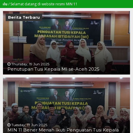
lamat datang di website resmi MIN 11
Berita Terbaru
Thursday, 19 Jun 2025
Penutupan Tusi Kepala MI se-Aceh 2025
19 JUN 2025
19 JUN 2025
16 JUN 2025
Tuesday, 17 Jun 2025
MIN 11 Bener Meriah Ikuti Penguatan Tusi Kepala