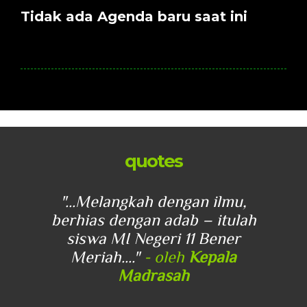
Tidak ada Agenda baru saat ini
quotes
u,
"...Melangkah dengan ilmu,
"
lah
berhias dengan adab – itulah
be
r
siswa MI Negeri 11 Bener
Meriah...."
- oleh
Kepala
Madrasah