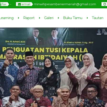
fax
-
email
minwihpesambenermeriah@gmail.com
Learning
Raport
Galeri
Buku Tamu
Tautan