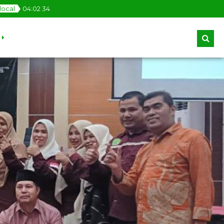
local
04
:
02
35