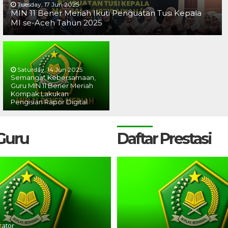
Tuesday, 17 Jun 2025
MIN 11 Bener Meriah Ikuti Penguatan Tusi Kepala
MI se-Aceh Tahun 2025
Saturday, 14 Jun 2025
Semangat Kebersamaan,
Guru MIN 11 Bener Meriah
Kompak Lakukan
Pengisian Rapor Digital
 Guru
Daftar Prestasi
rator