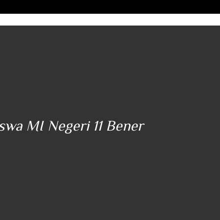
iswa MI Negeri 11 Bener
"..