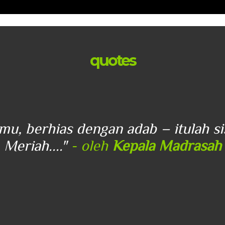
quotes
lmu, berhias dengan adab – itulah s
Meriah...."
- oleh
Kepala Madrasah