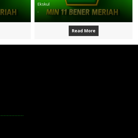
Ekskul
.
Read More