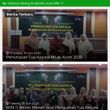
lamat datang di website resmi MIN 11
Berita Terbaru
Thursday, 19 Jun 2025
Penutupan Tusi Kepala MI se-Aceh 2025
19 JUN 2025
19 JUN 2025
16 JUN 2025
Tuesday, 17 Jun 2025
MIN 11 Bener Meriah Ikuti Penguatan Tusi Kepala