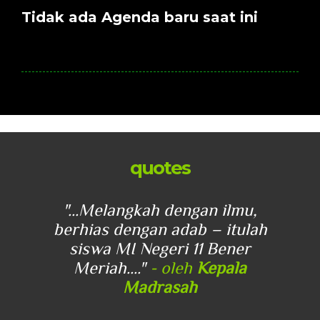
Tidak ada Agenda baru saat ini
quotes
u,
"...Melangkah dengan ilmu,
"
lah
berhias dengan adab – itulah
be
r
siswa MI Negeri 11 Bener
Meriah...."
- oleh
Kepala
Madrasah