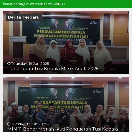
datang di website resmi MIN 11
Berita Terbaru
Thursday, 19 Jun 2025
Penutupan Tusi Kepala MI se-Aceh 2025
19 JUN 2025
19 JUN 2025
16 JUN 2025
Tuesday, 17 Jun 2025
MIN 11 Bener Meriah Ikuti Penguatan Tusi Kepala