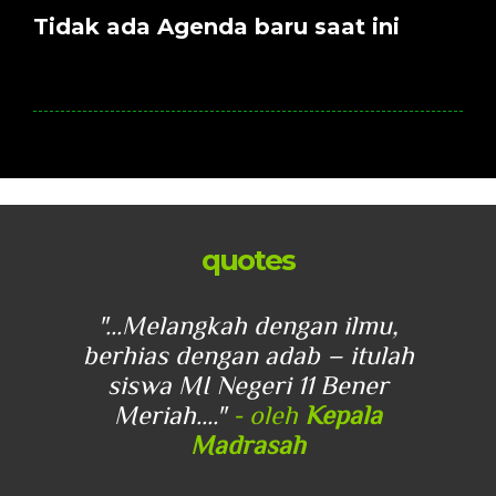
Tidak ada Agenda baru saat ini
quotes
u,
"...Melangkah dengan ilmu,
"
lah
berhias dengan adab – itulah
be
r
siswa MI Negeri 11 Bener
Meriah...."
- oleh
Kepala
Madrasah