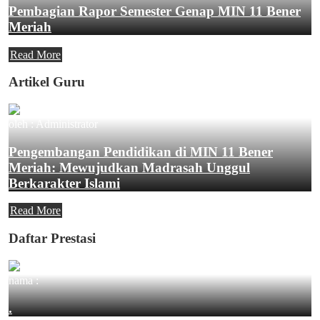
Pembagian Rapor Semester Genap MIN 11 Bener
Meriah
Read More
Artikel Guru
oleh : Administrator
Pengembangan Pendidikan di MIN 11 Bener
Meriah: Mewujudkan Madrasah Unggul
Berkarakter Islami
Read More
Daftar Prestasi
nama :
.