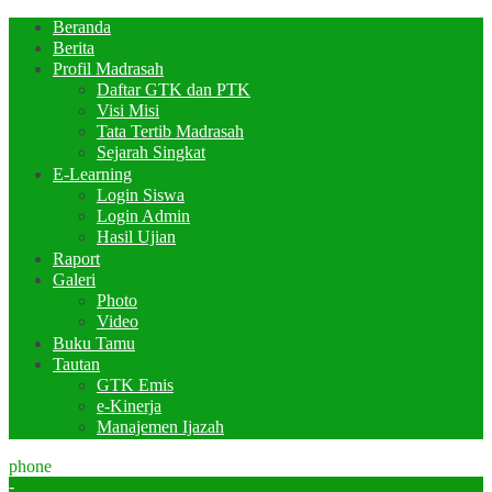
Beranda
Berita
Profil Madrasah
Daftar GTK dan PTK
Visi Misi
Tata Tertib Madrasah
Sejarah Singkat
E-Learning
Login Siswa
Login Admin
Hasil Ujian
Raport
Galeri
Photo
Video
Buku Tamu
Tautan
GTK Emis
e-Kinerja
Manajemen Ijazah
phone
-