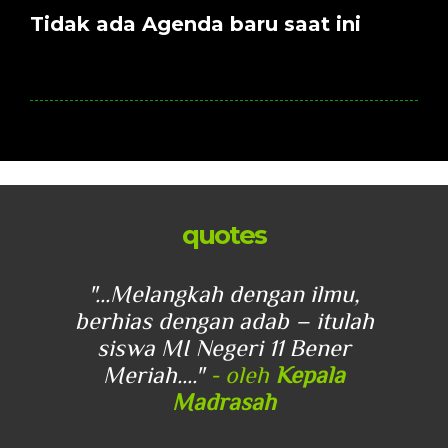
Tidak ada Agenda baru saat ini
quotes
u,
"...Melangkah dengan ilmu,
"
lah
berhias dengan adab – itulah
be
r
siswa MI Negeri 11 Bener
Meriah...."
- oleh
Kepala
Madrasah