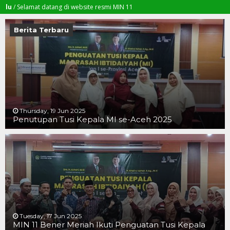
lamat datang di website resmi MIN 11
Berita Terbaru
Thursday, 19 Jun 2025
Penutupan Tusi Kepala MI se-Aceh 2025
19 JUN 2025
19 JUN 2025
16 JUN 2025
Tuesday, 17 Jun 2025
MIN 11 Bener Meriah Ikuti Penguatan Tusi Kepala