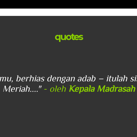
quotes
lmu, berhias dengan adab – itulah s
Meriah...."
- oleh
Kepala Madrasah