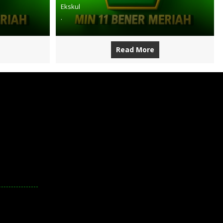
Ekskul
.
Read More