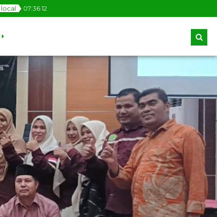
local
07
:
36
13