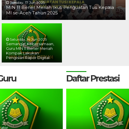
Tuesday, 17 Jun 2025
MIN 11 Bener Meriah Ikuti Penguatan Tusi Kepala
MI se-Aceh Tahun 2025
Saturday, 14 Jun 2025
Semangat Kebersamaan,
Guru MIN 11 Bener Meriah
Kompak Lakukan
Pengisian Rapor Digital
 Guru
Daftar Prestasi
rator