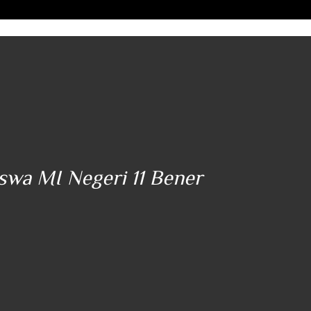
iswa MI Negeri 11 Bener
"..