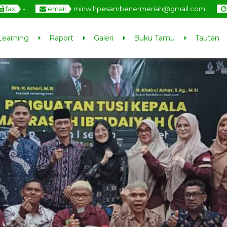
fax
-
email
minwihpesambenermeriah@gmail.com
Learning
Raport
Galeri
Buku Tamu
Tautan