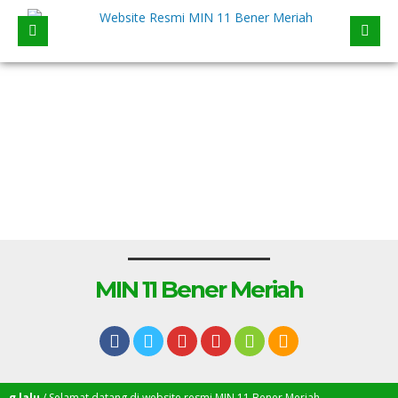
MIN 11 Bener Meriah
lalu
/ Selamat datang di website resmi MIN 11 Bener Meriah