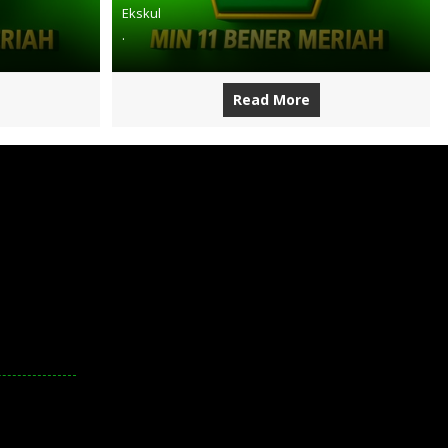
Ekskul
.
Read More