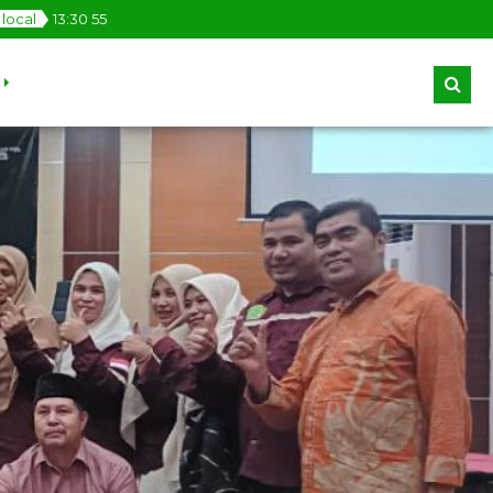
local
13
:
30
56