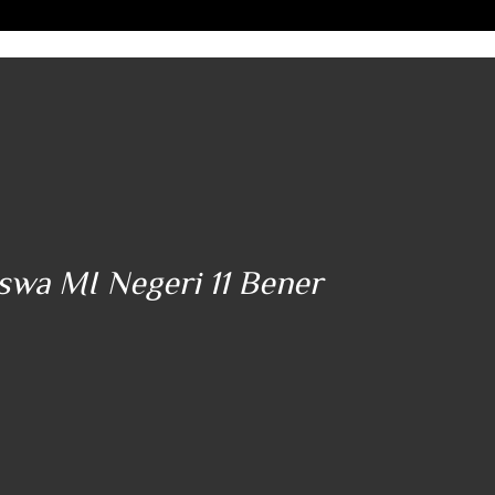
iswa MI Negeri 11 Bener
"..