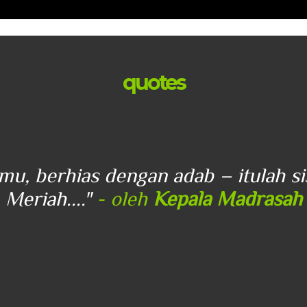
quotes
lmu, berhias dengan adab – itulah s
Meriah...."
- oleh
Kepala Madrasah