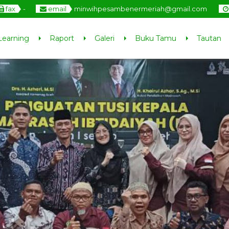
fax
-
email
minwihpesambenermeriah@gmail.com
Learning
Raport
Galeri
Buku Tamu
Tautan