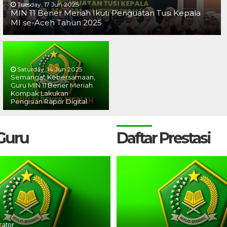
Tuesday, 17 Jun 2025
MIN 11 Bener Meriah Ikuti Penguatan Tusi Kepala
MI se-Aceh Tahun 2025
Saturday, 14 Jun 2025
Semangat Kebersamaan,
Guru MIN 11 Bener Meriah
Kompak Lakukan
Pengisian Rapor Digital
 Guru
Daftar Prestasi
rator