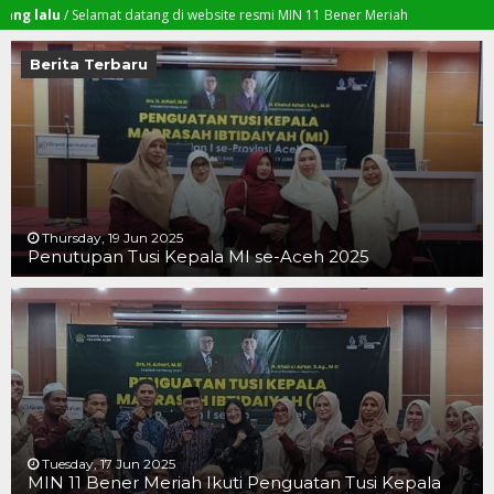
u
/ Selamat datang di website resmi MIN 11 Bener Meriah
Berita Terbaru
Thursday, 19 Jun 2025
Penutupan Tusi Kepala MI se-Aceh 2025
19 JUN 2025
19 JUN 2025
16 JUN 2025
Tuesday, 17 Jun 2025
MIN 11 Bener Meriah Ikuti Penguatan Tusi Kepala