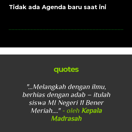
Tidak ada Agenda baru saat ini
quotes
u,
"...Melangkah dengan ilmu,
"
lah
berhias dengan adab – itulah
be
r
siswa MI Negeri 11 Bener
Meriah...."
- oleh
Kepala
Madrasah