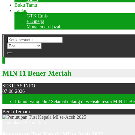
Buku Tamu
Tautan
GTK Emis
e-Kinerja
Manajemen Ijazah
MIN 11 Bener Meriah
SEKILAS INFO
07-08-2026
1 tahun yang lalu
/ Selamat datang di website resmi MIN 11 B
Berita Terbaru
Thursday, 19 Jun 2025
Penutupan Tusi Kepala MI se-Aceh 2025