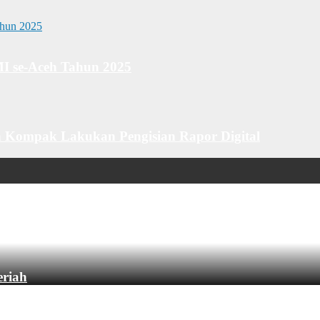
MI se-Aceh Tahun 2025
 Kompak Lakukan Pengisian Rapor Digital
eriah