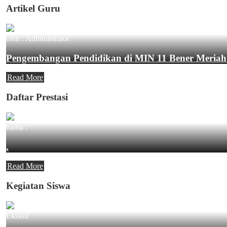
Artikel Guru
oleh : Administrator
Pengembangan Pendidikan di MIN 11 Bener Meriah
Read More
Daftar Prestasi
nama :
.
Read More
Kegiatan Siswa
Ekskul