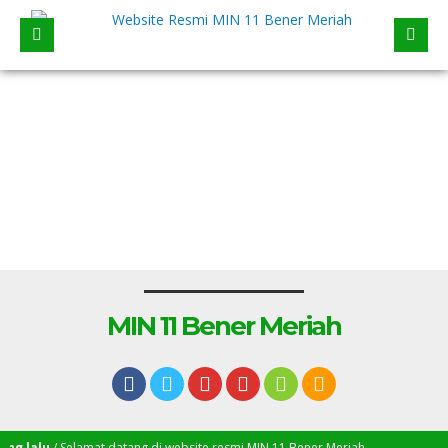
MIN 11 Bener Meriah
 lalu
/ Selamat datang di website resmi MIN 11 Bener Meriah