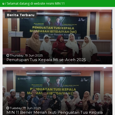
amat datang di website resmi MIN 11
Berita Terbaru
Thursday, 19 Jun 2025
Penutupan Tusi Kepala MI se-Aceh 2025
19 JUN 2025
19 JUN 2025
16 JUN 2025
Tuesday, 17 Jun 2025
MIN 11 Bener Meriah Ikuti Penguatan Tusi Kepala