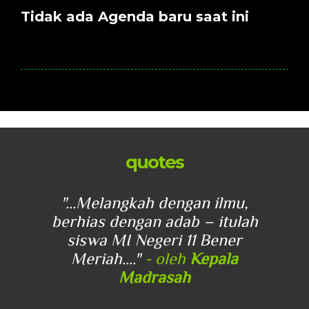
Tidak ada Agenda baru saat ini
quotes
u,
"...Melangkah dengan ilmu,
"
lah
berhias dengan adab – itulah
be
r
siswa MI Negeri 11 Bener
Meriah...."
- oleh
Kepala
Madrasah