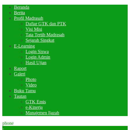
Beranda
Berita
Profil Madrasah
Daftar GTK dan PTK
Visi Misi
Tata Tertib Madrasah
Sejarah Singkat
E-Learning
Login Siswa
Login Admin
Hasil Ujian
Raport
Galeri
Photo
Video
Buku Tamu
Tautan
GTK Emis
e-Kinerja
Manajemen Ijazah
phone
-