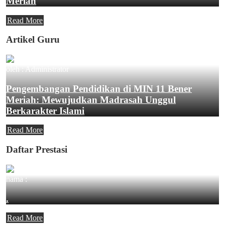
Meriah
Read More
Artikel Guru
oleh : Administrator
Pengembangan Pendidikan di MIN 11 Bener
Meriah: Mewujudkan Madrasah Unggul
Berkarakter Islami
Read More
Daftar Prestasi
nama :
.
Read More