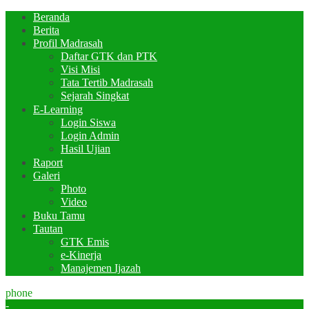
Beranda
Berita
Profil Madrasah
Daftar GTK dan PTK
Visi Misi
Tata Tertib Madrasah
Sejarah Singkat
E-Learning
Login Siswa
Login Admin
Hasil Ujian
Raport
Galeri
Photo
Video
Buku Tamu
Tautan
GTK Emis
e-Kinerja
Manajemen Ijazah
phone
-