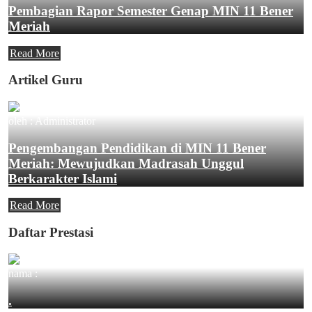
Pembagian Rapor Semester Genap MIN 11 Bener
Meriah
Read More
Artikel Guru
oleh : Administrator
Pengembangan Pendidikan di MIN 11 Bener
Meriah: Mewujudkan Madrasah Unggul
Berkarakter Islami
Read More
Daftar Prestasi
nama :
.