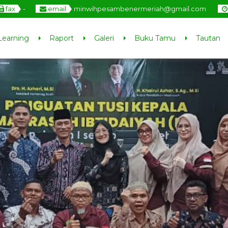
fax
-
email
minwihpesambenermeriah@gmail.com
Learning
Raport
Galeri
Buku Tamu
Tautan