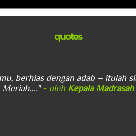
quotes
lmu, berhias dengan adab – itulah s
Meriah...."
- oleh
Kepala Madrasah