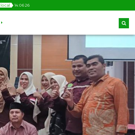
local
14
:
06
27