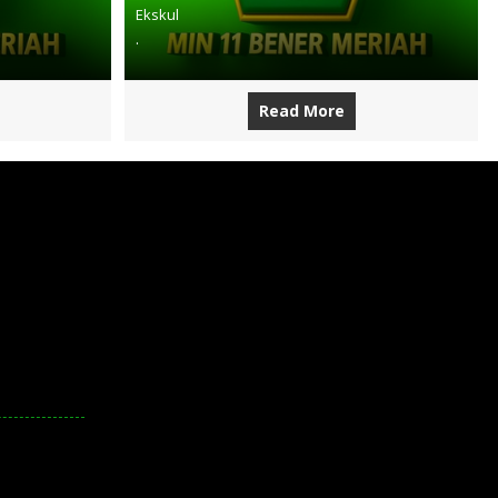
Ekskul
.
Read More