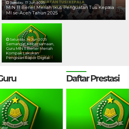
Tuesday, 17 Jun 2025
MIN 11 Bener Meriah Ikuti Penguatan Tusi Kepala
MI se-Aceh Tahun 2025
Saturday, 14 Jun 2025
Semangat Kebersamaan,
Guru MIN 11 Bener Meriah
Kompak Lakukan
Pengisian Rapor Digital
 Guru
Daftar Prestasi
rator