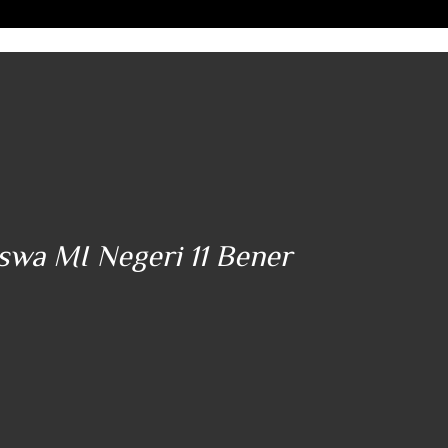
iswa MI Negeri 11 Bener
"..