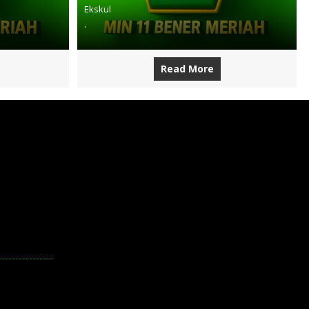
Ekskul
.
Read More