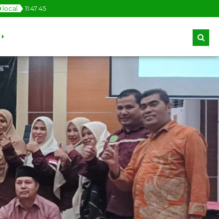
local
11
:
47
46