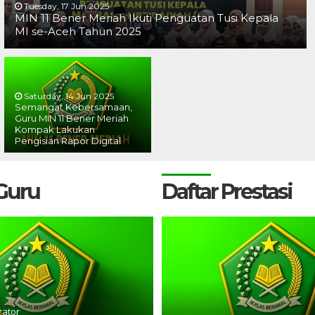
Tuesday, 17 Jun 2025
MIN 11 Bener Meriah Ikuti Penguatan Tusi Kepala
MI se-Aceh Tahun 2025
Saturday, 14 Jun 2025
Semangat Kebersamaan,
Guru MIN 11 Bener Meriah
Kompak Lakukan
Pengisian Rapor Digital
 Guru
Daftar Prestasi
rator