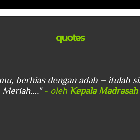
quotes
lmu, berhias dengan adab – itulah s
Meriah...."
- oleh
Kepala Madrasah