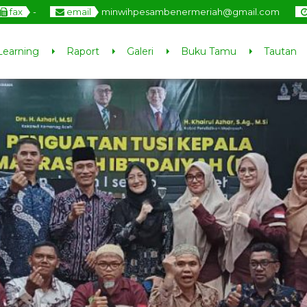
fax
-
email
minwihpesambenermeriah@gmail.com
Learning
Raport
Galeri
Buku Tamu
Tautan