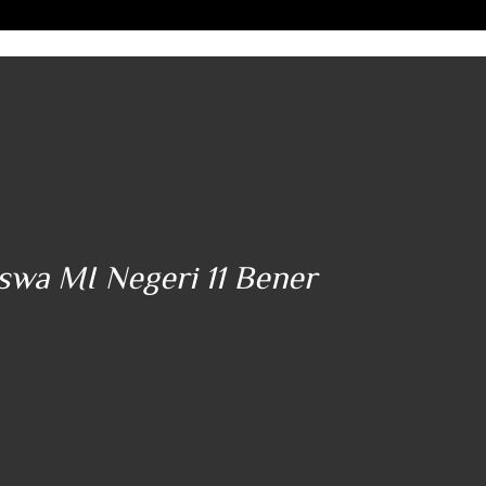
iswa MI Negeri 11 Bener
"..