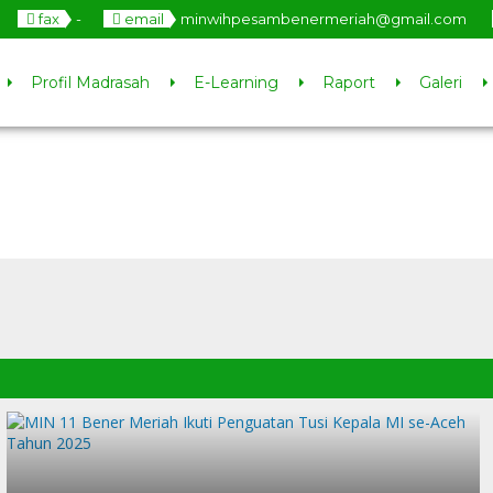
fax
-
email
minwihpesambenermeriah@gmail.com
Profil Madrasah
E-Learning
Raport
Galeri