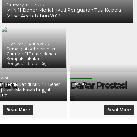
Tuesday, 17 Jun 2025
MIN 11 Bener Meriah Ikuti Penguatan Tusi Kepala
MI se-Aceh Tahun 2025
Saturday, 14 Jun 2025
Semangat Kebersamaan,
Guru MIN 11 Bener Meriah
Kompak Lakukan
Pengisian Rapor Digital
rator
 Guru
Daftar Prestasi
nama :
 Pendidikan di MIN 11 Bener
judkan Madrasah Unggul
.
slami
Read More
Read More