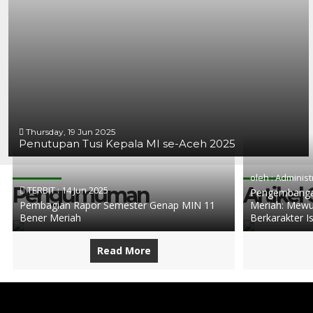
Thursday, 19 Jun 2025
Penutupan Tusi Kepala MI se-Aceh 2025
oleh : Administ
Pengumuman
Artikel
TERBIT :
14 Jun 2025
Pengembangan
Pembagian Rapor Semester Genap MIN 11
Meriah: Mewu
Bener Meriah
Berkarakter I
Read More