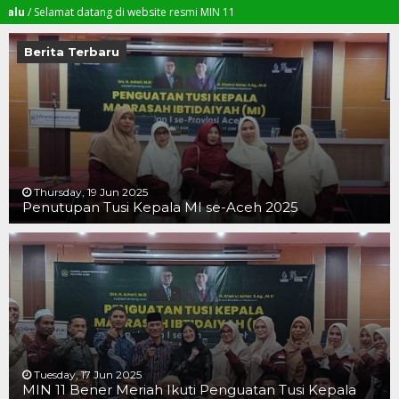
elamat datang di website resmi MIN 11
Berita Terbaru
Thursday, 19 Jun 2025
Penutupan Tusi Kepala MI se-Aceh 2025
19 JUN 2025
19 JUN 2025
16 JUN 2025
Tuesday, 17 Jun 2025
MIN 11 Bener Meriah Ikuti Penguatan Tusi Kepala