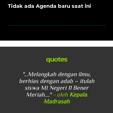
Tidak ada Agenda baru saat ini
quotes
u,
"...Melangkah dengan ilmu,
"
lah
berhias dengan adab – itulah
be
r
siswa MI Negeri 11 Bener
Meriah...."
- oleh
Kepala
Madrasah