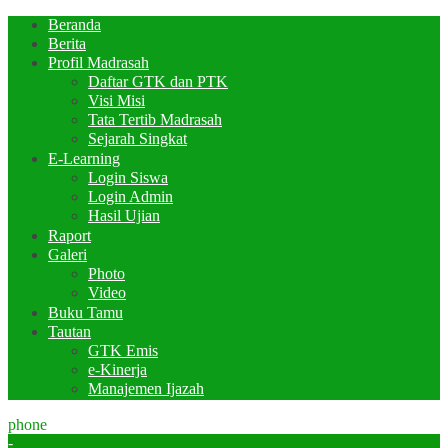
Beranda
Berita
Profil Madrasah
Daftar GTK dan PTK
Visi Misi
Tata Tertib Madrasah
Sejarah Singkat
E-Learning
Login Siswa
Login Admin
Hasil Ujian
Raport
Galeri
Photo
Video
Buku Tamu
Tautan
GTK Emis
e-Kinerja
Manajemen Ijazah
phone
-