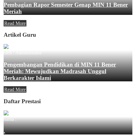
Pembagian Rapor Semester Genap MIN 11 Bener
Meriah
Read More
Artikel Guru
oleh : Administrator
Pengembangan Pendidikan di MIN 11 Bener
Meriah: Mewujudkan Madrasah Unggul
Berkarakter Islami
Read More
Daftar Prestasi
nama :
.