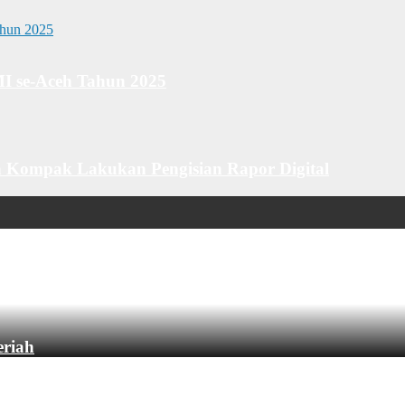
MI se-Aceh Tahun 2025
 Kompak Lakukan Pengisian Rapor Digital
eriah