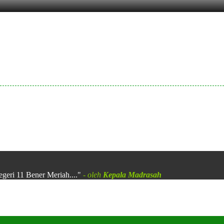
egeri 11 Bener Meriah...."
- oleh
Kepala Madrasah