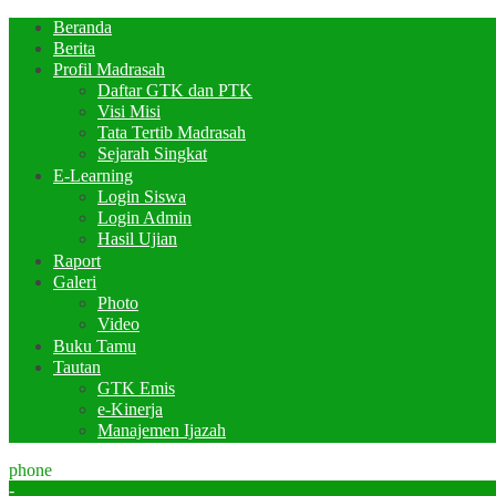
Beranda
Berita
Profil Madrasah
Daftar GTK dan PTK
Visi Misi
Tata Tertib Madrasah
Sejarah Singkat
E-Learning
Login Siswa
Login Admin
Hasil Ujian
Raport
Galeri
Photo
Video
Buku Tamu
Tautan
GTK Emis
e-Kinerja
Manajemen Ijazah
phone
-