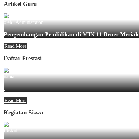
Artikel Guru
oleh : Administrator
Pengembangan Pendidikan di MIN 11 Bener Meriah
Read More
Daftar Prestasi
nama :
.
Read More
Kegiatan Siswa
Ekskul