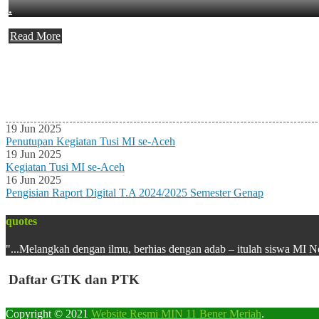
.
Read More
Agenda Terbaru
Tidak ada Agenda baru saat ini
19 Jun 2025
Penutupan Kegiatan Tusi MI se-Aceh
19 Jun 2025
Kegiatan Tusi MI se-Aceh
16 Jun 2025
Pengisian Raport Digital T.A 2024/2025 Semester Genap
quotes
"...Melangkah dengan ilmu, berhias dengan adab – itulah siswa MI N
Daftar GTK dan PTK
Copyright © 2021
Website Resmi MIN 11 Bener Meriah
.